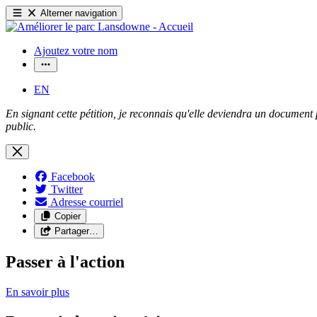
Alterner navigation
Ajoutez votre nom
EN
En signant cette pétition, je reconnais qu'elle deviendra un document p
public.
Facebook
Twitter
Adresse courriel
Copier
Partager…
Passer à l'action
En savoir
plus