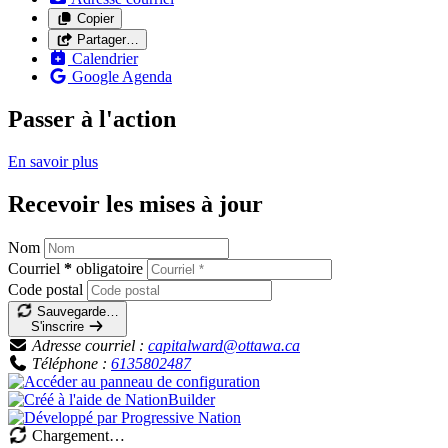
Copier
Partager…
Calendrier
Google Agenda
Passer à l'action
En savoir
plus
Recevoir les mises à jour
Nom
Courriel
*
obligatoire
Code postal
Sauvegarde…
S'inscrire
Adresse courriel :
capitalward@ottawa.ca
Téléphone :
6135802487
Chargement…